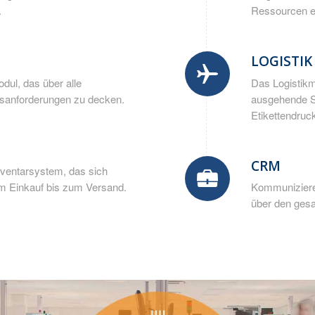
.
Ressourcen ef
LOGISTIK
dul, das über alle
Das Logistik
ufsanforderungen zu decken.
ausgehende Se
Etikettendruc
CRM
Inventarsystem, das sich
vom Einkauf bis zum Versand.
Kommunizieren
über den ges