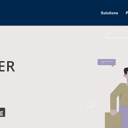
Solutions
P
ER
ng