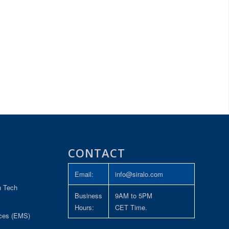
CONTACT
Email:
info@siralo.com
h Tech
Business
9AM to 5PM
Hours:
CET Time.
ices (EMS)