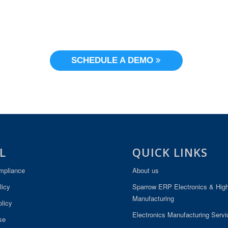
Contact us now for a personalized
demo of our solutions
SCHEDULE A DEMO
L
QUICK LINKS
pliance
About us
licy
Sparrow ERP Electronics & Hig
Manufacturing
licy
Electronics Manufacturing Serv
se